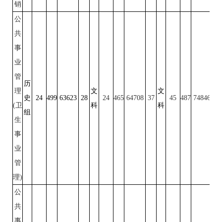
销
公
共
事
业
管
历
理
文
文
史
24
499
63623
28
24
465
64708
37
45
487
74846
22
(卫
科
科
组
生
事
业
管
理)
公
共
事