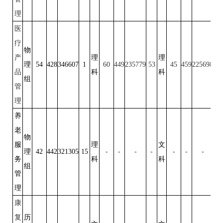
理
医
疗
物
产
理
理
理
54
428
346607
1
60
449
235779
53
45
459
225698
50
品
科
科
组
管
理
养
老
物
服
理
文
理
42
442
321305
15
-
-
-
-
-
-
-
-
务
科
科
组
管
理
康
复
历