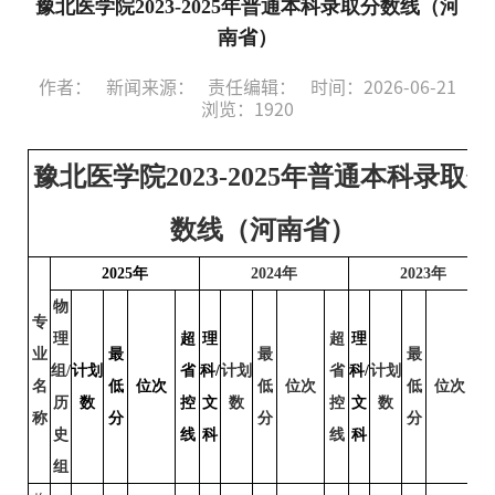
豫北医学院2023-2025年普通本科录取分数线（河
南省）
作者：
新闻来源：
责任编辑：
时间：2026-06-21
浏览：
1920
豫北医学院2023-2025年普通本科录取分
数线（河南省）
2025年
2024年
2023年
物
专
理
超
理
超
理
超
业
最
最
最
组/
计划
省
科/
计划
省
科/
计划
省
名
低
位次
低
位次
低
位次
历
数
控
文
数
控
文
数
控
称
分
分
分
史
线
科
线
科
线
组