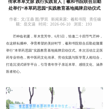
传承本草文脉 践行实践育人｜羲和书院联合后勤
处举行“本草药思园”实践教育基地揭牌启动仪式
作者：文/王森 图/罗凯
新闻来源：羲和书院
责任编
辑：岳文涵
时间：2026-06-10
浏览：
193
芒种临初夏，草木竞芳华。6月5日，恰逢二十四节气芒种，
在这耕耘播种、孕育希望的美好时节，羲和书院联合后勤处隆重
举行“本草药思园”实践教育基地揭牌启动仪式。本次活动立足医
药专业特色，将中医药文化传承、劳动实践与医学育人相结合，
打造沉浸式研学平台，引导青年学子亲近本草、感悟文化、涵养
医者初心。