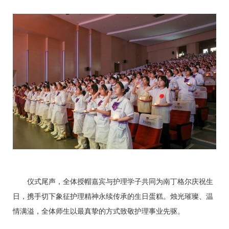
仪式尾声，全体授帽嘉宾与护理学子共同为南丁格尔庆祝生
日，携手切下象征护理精神永续传承的生日蛋糕。烛光璀璨、温
情满溢，全体师生以最真挚的方式致敬护理事业先驱。