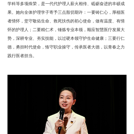
学科等多项殊荣，是一代代护理人薪火相传、砥砺奋进的丰硕成
果。她向全体护理学子寄予三点殷切期许：一要铸仁心，厚植医
者情怀，坚守敬佑生命、救死扶伤的初心使命，做有温度、有情
怀的护理人；二要精仁术，锤炼专业本领，顺应智慧医疗发展大
势，深耕专业、夯实技能，以过硬本领守护生命健康；三要行仁
德，勇担时代使命，恪守职业操守，传承医者大德，以青春之力
践行医者担当。