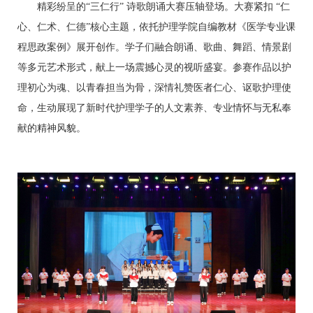
精彩纷呈的
“三仁行” 诗歌朗诵大赛压轴登场。大赛紧扣 “仁
心、仁术、仁德”核心主题，依托护理学院自编教材
《
医学
专业
课
程思政案例
》
展开创作。学子们融合朗诵、歌曲、舞蹈、情景剧
等多元艺术形式，献上一场震撼心灵的视听盛宴。参赛作品以护
理初心为魂、以青春担当为骨，深情礼赞医者仁心、讴歌护理使
命，生动展现了新时代护理学子的人文素养、专业情怀与无私奉
献的精神风貌。