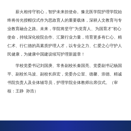
薪火相传守初心，智护未来担使命。豫北医学院护理学院始
终将传光授帽仪式作为思政育人的重要载体，深耕人文教育与专
业教育融合之路。未来，学院将坚守
“为党育人、为国育才”初心
使命，持续深化校院合作、汇聚行业力量，培育更多有仁心、精
仁术、行仁德的高素质护理人才，以专业之力、仁爱之心守护人
民健康，为健康中国建设续写护理新篇章！
学校党委书记刘国庚
、
常务副校长秦国亮、党委副书记杨国
平、副校长马波、副校长薛宏，党委办公室
、
德馨、崇德、精诚
书院负责人及
全体
辅导员，护理学院全体教师出席仪式
。（审
核：王静 孙浩）