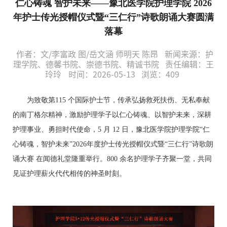
仁心铸魂 智护未来——豫北医学院护理学院 2026
年护士传光授帽仪式暨“三仁行”诗歌朗诵大赛圆满
落幕
作者：文/李富政 图/岳文涵 师明天 陈昂
新闻来源：护
理学院、德馨书院、崇德书院、精诚书院
责任编辑：王
玲玲
时间：2026-05-13
浏览：
409
为致敬第
115 个国际护士节，传承弘扬救死扶伤、无私奉献
的南丁格尔精神，激励护理学子以仁心铸魂、以智护未来，深耕
护理事业、勇担时代使命，5 月 12 日，豫北医学院护理学院“仁
心铸魂，智护未来”2026年度护士传光授帽仪式暨“三仁行”诗歌朗
诵大赛 在闻德礼堂隆重举行。800 余名护理学子齐聚一堂，共同
见证护理薪火代代相传的神圣时刻。