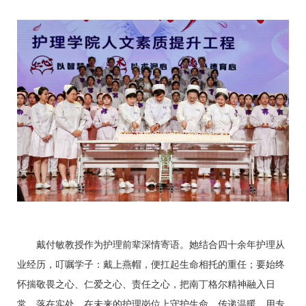
戴付敏教授作为护理前辈深情寄语。她结合四十余年护理从
业经历，叮嘱学子：戴上燕帽，便扛起生命相托的重任；要始终
怀揣敬畏之心、仁爱之心、责任之心，把南丁格尔精神融入日
常、落在实处，在未来的护理岗位上守护生命、传递温暖，用专