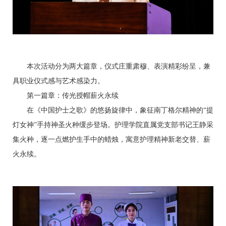
本次活动分为两大篇章，仪式庄重肃穆、表演精彩纷呈，兼
具职业仪式感与艺术感染力。
第一篇章：传光授帽
薪火永续
在《中国护士之歌》的悠扬旋律中，象征南丁格尔精神的
“提
灯女神”手持神圣火种缓步登场。护理学院
直属
党支部书记王静采
集火种，逐一点燃护生手中的蜡烛，寓意护理精神新老交替、薪
火永续。