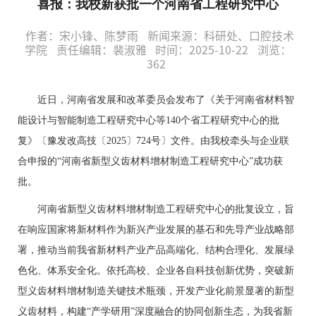
喜报：我校新获批一个河南省工程研究中心
作者：宋小锋、陈梦雨
新闻来源：科研处、口腔技术
学院
责任编辑：裴淑雅
时间：2025-10-22
浏览：
362
近日，河南省发展和改革委员会发布了《关于河南省材料智
能设计与智能制造工程研究中心等
140个省工程研究中心的批
复》〔豫发改高技〔2025〕724号〕文件。
由
我
校牵头与企业联
合
申报的
“河南省新型义齿材料增材制造工程研究中心”成功获
批。
河南省新型义齿材料增材制造工程研究中心的批复设立，旨
在响应国家将新材料作为新兴产业发展的基石和先导产业战略部
署，推动当前我省新材料产业产品高端化、结构合理化、发展绿
色化、体系安全化
。
依托高校、企业各自科技创新优势，突破新
型义齿材料增材制造关键技术瓶颈，开发产业化前景显著的新型
义齿材料，构建
“产学研用”深度融合的协同创新生态，为我省新