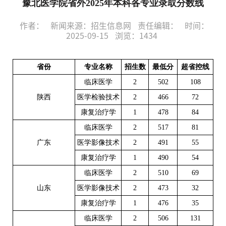
豫北医学院省外2025年本科各专业录取分数线
作者：
新闻来源：招生信息网
责任编辑：
时间：
2025-09-15
浏览：
1434
省份
专业名称
招生数
最低分
超省控线
临床医学
2
502
108
陕西
医学检验技术
2
466
72
康复治疗学
1
478
84
临床医学
2
517
81
广东
医学影像技术
2
491
55
康复治疗学
1
490
54
临床医学
2
510
69
山东
医学影像技术
2
473
32
康复治疗学
1
476
35
临床医学
2
506
131